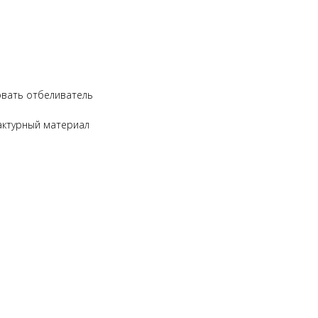
овать отбеливатель
актурный материал