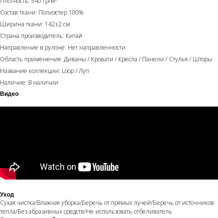
Плотность: 540 гр/м²
Состав ткани: Полиэстер 100%
Ширина ткани: 142±2 см
Страна производитель: Китай
Направление в рулоне: Нет направленности
Область применения: Диваны / Кровати / Кресла / Панели / Стулья / Шторы
Название коллекции: Loop / Луп
Наличие: В наличии
Видео
Уход
Сухая чистка/Влажная уборка/Беречь от прямых лучей/Беречь от источников
тепла/Без абразивных средств/Не использовать отбеливатель