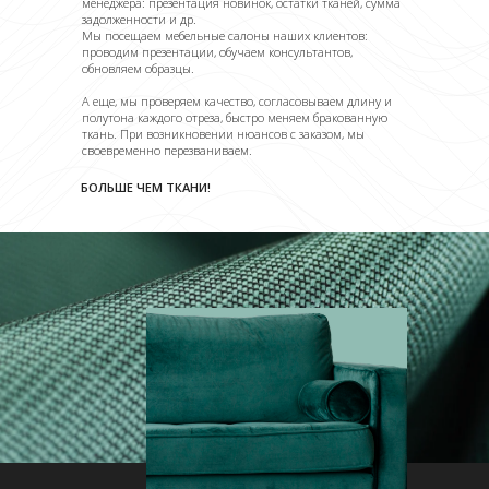
менеджера: презентация новинок, остатки тканей, сумма
задолженности и др.
Мы посещаем мебельные салоны наших клиентов:
проводим презентации, обучаем консультантов,
обновляем образцы.
А еще, мы проверяем качество, согласовываем длину и
полутона каждого отреза, быстро меняем бракованную
ткань. При возникновении нюансов с заказом, мы
своевременно перезваниваем.
БОЛЬШЕ ЧЕМ ТКАНИ!