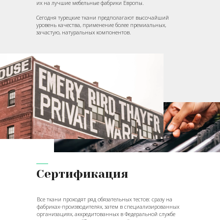
их на лучшие мебельные фабрики Европы.
Сегодня турецкие ткани предполагают высочайший
уровень качества, применение более премиальных,
зачастую, натуральных компонентов.
Сертификация
Все ткани проходят ряд обязательных тестов: сразу на
фабриках-производителях, затем в специализированных
организациях, аккредитованных в Федеральной службе